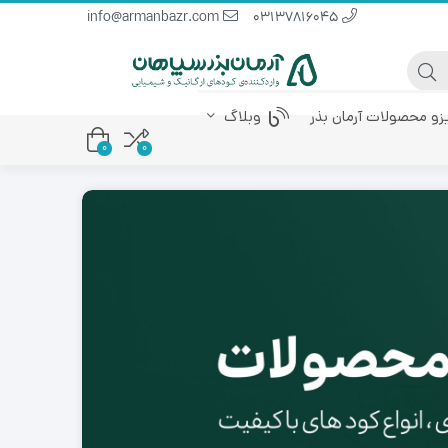
info@armanbazr.com
03137816045
یزو محصولات آرمان بذر
وبلاگ
0
0
 پودری
کود آمینو اسید
کود مرغی مایع