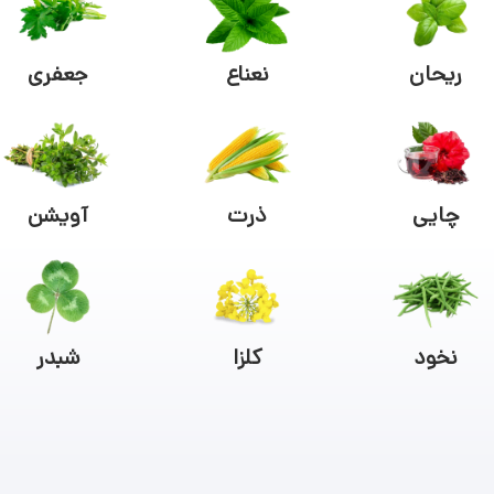
ریحان
نعناع
جعفری
چایی
ذرت
آویشن
نخود
کلزا
شبدر