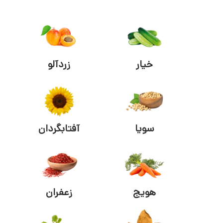
خیار
زردآلو
سویا
آفتابگردان
هویج
زعفران