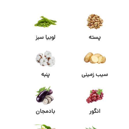
پسته
لوبیا سبز
سیب زمینی
پنبه
انگور
بادمجان