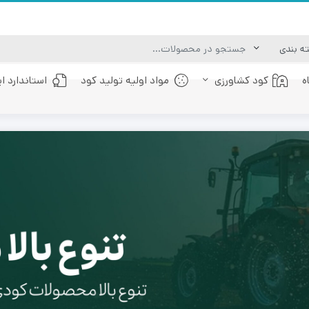
ه
کود کشاورزی
مواد اولیه تولید کود
استاندارد ا
کود عصاره جلبک دریایی
کود فولویک اسید