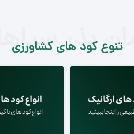
مان بذر سپاها
تنوع کود های کشاورزی