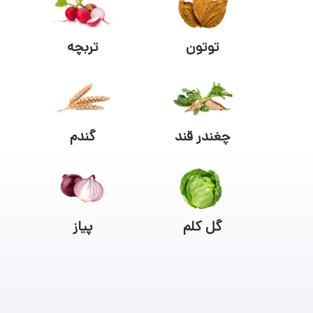
توتون
تربچه
چغندر قند
گندم
گل کلم
پیاز