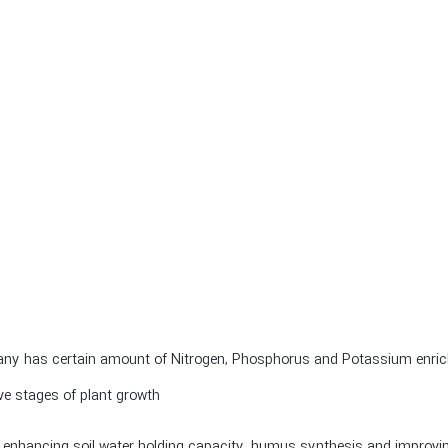
 has certain amount of Nitrogen, Phosphorus and Potassium enriche
ve stages of plant growth.
, enhancing soil water holding capacity, humus synthesis and improving