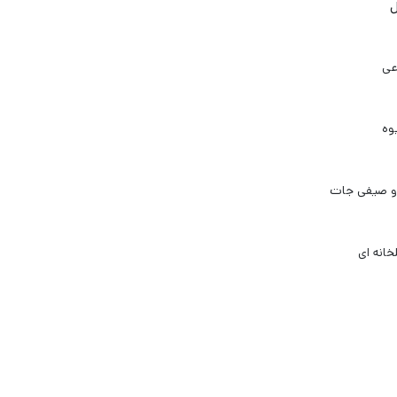
ل
عی
وه
و صیفی جات
انه ای