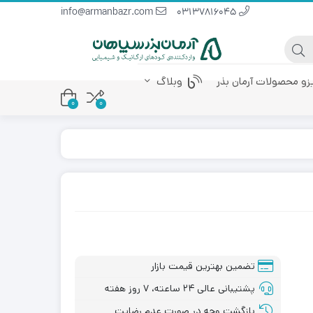
info@armanbazr.com
03137816045
یزو محصولات آرمان بذر
وبلاگ
0
0
 پودری
کود آمینو اسید
کود مرغی مایع
تضمین بهترین قیمت بازار
پشتیبانی عالی ۲۴ ساعته، ۷ روز هفته
بازگشت وجه در صورت عدم رضایت