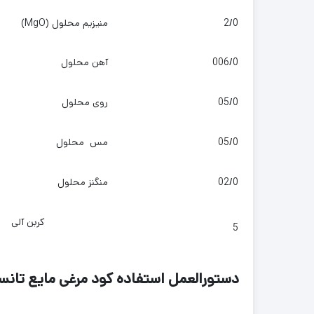
2/0
منیزیم محلول (MgO)
006/0
آهن محلول
05/0
روی محلول
05/0
مس محلول
02/0
منگنز محلول
کربن آلی
5
دستورالعمل استفاده کود مرغی مایع تانسو