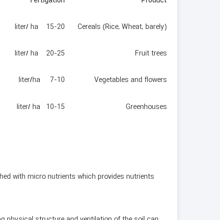
Fertigation
Product
15-20 liter/ ha
Cereals (Rice, Wheat, barely)
20-25 liter/ ha
Fruit trees
7-10 liter/ha
Vegetables and flowers
10-15 liter/ ha
Greenhouses
d with micro nutrients which provides nutrients
 physical structure and ventilation of the soil can