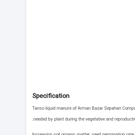
Specification
Tanso liquid manure of Arman Bazar Sepahan Company
needed by plant during the vegetative and reproducti
Increasing soil organic matter, seed germination rate