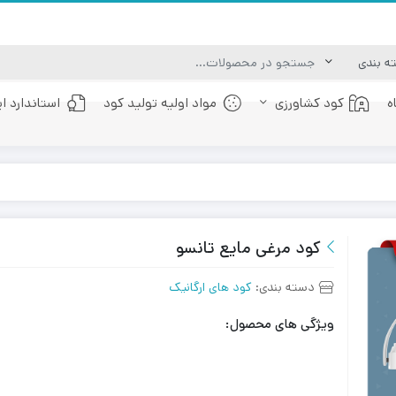
ه
کود کشاورزی
مواد اولیه تولید کود
استاندارد ا
کود عصاره جلبک دریایی
کود فولویک اسید
کود مرغی مایع تانسو
دسته بندی:
کود های ارگانیک
ویژگی های محصول: