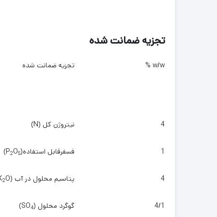
تجزیه ضمانت شده
w/w %
تجزیه ضمانت شده
4
نیتروژن کل (N)
1
فسفرقابل استفاده(P
O
)
2
5
4
پتاسیم محلول در آب (K
O)
2
4/1
گوگرد محلول (SO
)
4