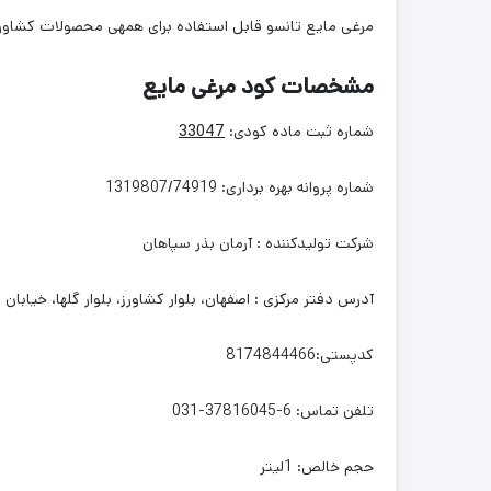
مرغی مایع تانسو قابل استفاده برای همه­ی محصولات کشاورز
مشخصات کود مرغی مایع
شماره ثبت ماده کودی:
33047
شماره پروانه بهره برداری: 1319807/74919
شرکت تولیدکننده : آرمان بذر سپاهان
آدرس دفتر مرکزی : اصفهان، بلوار کشاورز، بلوار گلها، خیاب
کدپستی:8174844466
تلفن تماس: 6-37816045-031
حجم خالص: 1لیتر