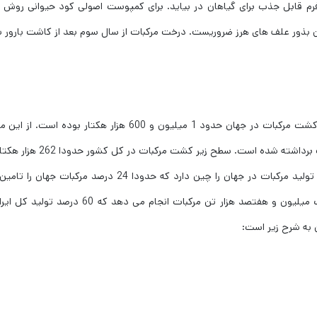
فرم قابل جذب برای گیاهان در بیاید. برای کمپوست اصولی کود حیوانی روش 
 بذور علف های هرز ضروریست. درخت مرکبات از سال سوم بعد از کاشت بارور 
بر اساس آمارهای فائو برای سال 2019، میزان سطح زیر کشت مرکبات در جهان حدود 1 میلیون و 600 هزار هکتار بوده است.
سطح زیر کشت، رقمی بالغ بر 20 میلیون تن انواع مرکبات برداشته شده است. سطح زیر کشت مرکبا
سال است که رتبه ی هشتم در جهان را دارد. رتبه ی اول تولید مرکبات در جهان را چین دارد که حدودا 24 درصد مرکبات ج
کند. استان مازندران بیشترین تولید ایران را با تولید یک میلیون و هفتصد هزار تن مرکبات انجام می دهد که 60 د
 به شرح زیر است: