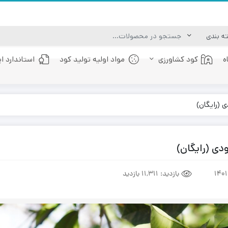
ه
کود کشاورزی
مواد اولیه تولید کود
استاندارد ا
کود عصاره جلبک دریایی
کود فولویک اسید
(رایگان)
ی (رایگان)
بازدید:
11,311 بازدید