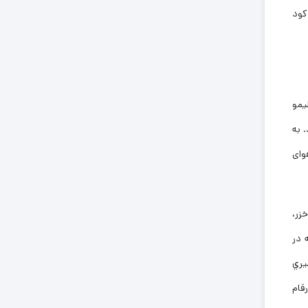
کود
یمو
 به
وای
زر،
 در
یري
دن ارقام