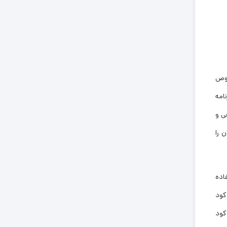
صوص
امه
ی و
 را
اده
کود
کود