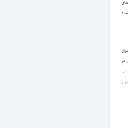
های
شده
 از این میزان
ت در کل کشور حدودا 262 هزار هکتار در
هان را تامین می
رصد تولید کل ایران را