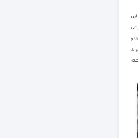
این
اعی
ا و
اند
شته