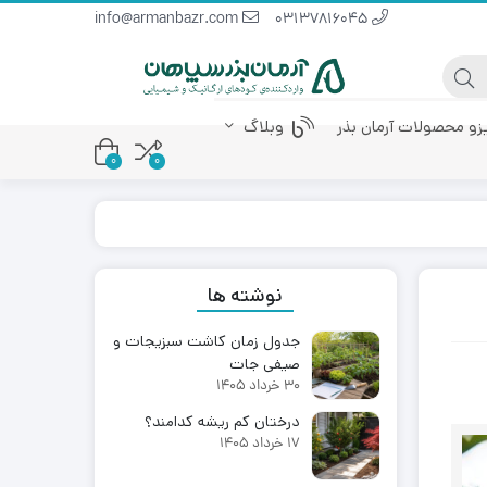
info@armanbazr.com
03137816045
یزو محصولات آرمان بذر
وبلاگ
0
0
 پودری
کود آمینو اسید
کود مرغی مایع
نوشته ها
جدول زمان کاشت سبزیجات و
صیفی جات
30 خرداد 1405
درختان کم ریشه کدامند؟
17 خرداد 1405