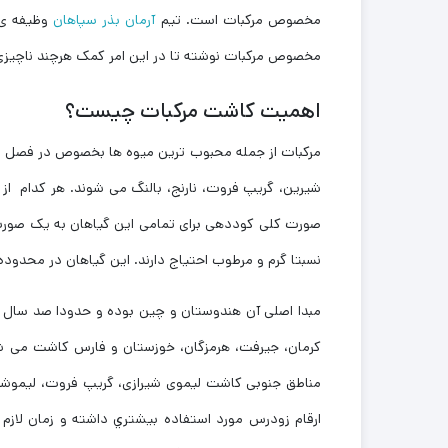
مخصوص مرکبات است. تیم
آرمان بذر سپاهان
وظیفه ی خ
مخصوص مرکبات نوشته تا در این امر کمک هرچند ناچیزی ب
اهمیت کاشت مرکبات چیست؟
مرکبات از جمله محبوب ترین میوه ها بخصوص در فصل پای
شیرین، گریپ فروت، نارنج، بالنگ می شوند. هر کدام از 
صورت کلی کوددهی برای تمامی این گیاهان به یک صورت 
نسبتا گرم و مرطوب احتیاج دارند. این گیاهان در محدوده جغرافیایی 40 درجه شمالی و 40 درجه 
مبدا اصلی آن هندوستان و چین بوده و حدودا صد سال اس
کرمان، جیرفت، هرمزگان، خوزستان و فارس کاشت می شود.
مناطق جنوبی کاشت لیموی شیرازی، گریپ فروت، لیموشیر