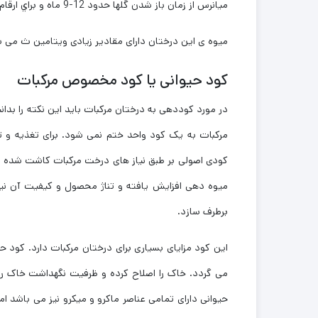
میانرس از زمان باز شدن گلها حدود 12-9 ماه و براي ارقام دیررس بیش از 12 ماه است.
میوه ی این درختان دارای مقادیر زیادی ویتامین ث می ب
کود حیوانی یا کود مخصوص مرکبات
در مورد کوددهی به درختان مرکبات باید این نکته را بدا
مرکبات به یک کود واحد ختم نمی شود. برای تغذیه و تا
کودی اصولی بر طبق نیاز های درخت مرکبات کاشت شده م
میوه دهی افزایش یافته و تناژ محصول و کیفیت آن نیز ب
برطرف سازد.
این کود مزایای بسیاری برای درختان مرکبات دارد. کود
می گردد. خاک را اصلاح کرده و ظرفیت نگهداشت خاک را
حیوانی دارای تمامی عناصر ماکرو و میکرو نیز می باشد ام