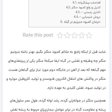
اقدامات پیشگیرانه
کنترل و رفع کمبود منگنز
– کنترل زیستی:
– روش شیمیایی:
درمان کمبود منیزیم در گیاه:
Rate this post
شاید قبل از اینکه راجع به علائم کمبود منگنز بگیم، بهتر باشه بدونیم
منگنز چه وظیفه­ و نقشی در گیاه ایفا می­کنه! منگنز یکی از ریزمغذی‌های
مهم گیاهه که بعد از آهن در جایگاه دوم مورد نیاز برای گیاهان هست.
منگنز در واکنش­ های انتقال الکترون فتوسنتز و تولید کلروفیل موثره و
در تولید میوه، نقش کلیدی به عهده داره.
همچنین منگنز در جوانه‌زنی گرده، رشد لوله گرده، طول عمر سلول‌های
ریشه و مقاومت گیاه در برابر عوامل بیماری‌زای مربوط به ریشه نقش