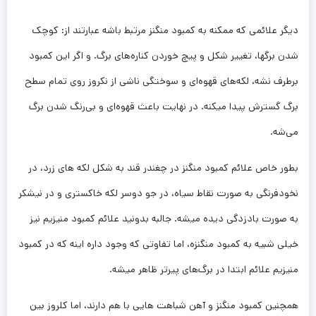
دیگر علائمی که ممکنه به کمبود منگنز مرتبط باشه عبارتند از: کوچک‌
شدن برگ­ها، تغییر شکل و پیچ ‌خوردن کناره‌های برگ. و اگر این کمبود
برطرف نشه، لکه‌های قهوه‌ای و سوختگی ناشی از نکروز روی تمام سطح
برگ گسترش پیدا می­کنه. در نهایت باعث قهوه‌ای و بی‌رنگ شدن برگ
می‌شه.
بطور خاص علائم کمبود منگنز در چغندر قند به شکل لکه­ های زرد، در
نخودفرنگی به صورت نقاط سیاه، در جو دوسر لکه خاکستری و در نیشکر
به صورت بادزدگی دیده می­شه. جالبه بدونید علائم کمبود منیزیم نیز
خیلی شبیه به کمبود منگنزه، اما تفاوتی که وجود داره اینه که در کمبود
منیزیم علائم ابتدا در برگ‌های پیرتر ظاهر میشه.
همچنین کمبود منگنز و آهن شباهت­ هایی با هم دارند، اما کلروز بین