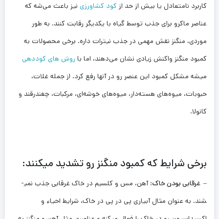
کاربرد نامتعادل یا بیش از حد از
کود کشاورزی
نیز باعث می‌شه که
عناصر ماکرو برای جذب توسط گیاه با یکدیگر رقابت کنند. به طور
موردی، منگنز نقش مهمی در جذب نیترات داره. برخی محصولات به
کمبود منگنز واکنش زیادی نشان می‌دهند، اما با
روش های کوددهی
میشه مشکل کمبود این عنصر رو در آنها رفع کرد. از جمله غلات،
حبوبات، میوه‌های هسته‌دار، میوه‌های خوشه‌ای، مرکبات، چغندرقند و
کانولا.
برخی شرایط که کمبود منگنز رو تشدید می­کنند:
– غرقابی بودن خاک
: آهن، مس و کلسيم در خاک غرقابی جذب نمی­­
شند. به عنوان مثال آبياری پی در پی در خاک، شرايط احياء و
اکسيداسيون رو در خاک را فعال می­کنه و عناصری مثل آهن و منگنز به