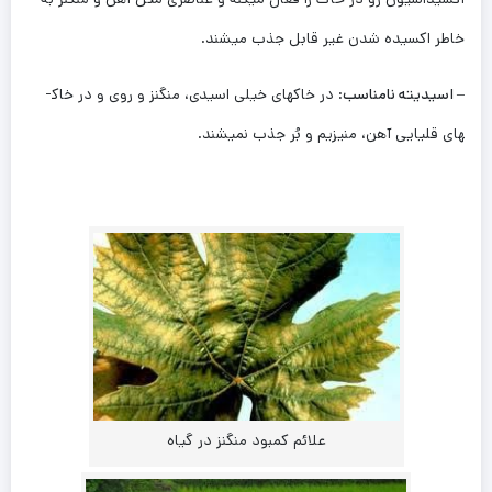
خاطر اکسيده شدن غير قابل جذب می­شند.
– اسیدیته نامناسب
: در خاک­های خيلی اسيدی، منگنز و روی و در خاک­
های­ قليايی آهن، منيزيم و بُر جذب نمی­­شند.
علائم کمبود منگنز در گیاه