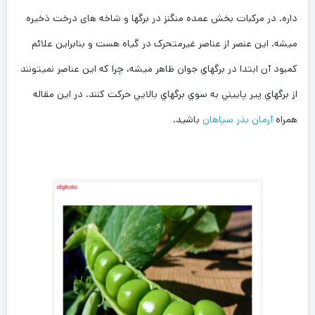
داره. در مرکبات بخش عمده منگنز در برگ­ها و شاخه­ های درخت ذخیره
می­­شه. این عنصر از عناصر غیرمتحرک در گیاه هست و بنابراین علائم
كمبود آن ابتدا در برگ­هاي جوان ظاهر میشه، چرا که اين عناصر نمي­تونند
از برگ­­هاي پير پاييني به سوي برگ­­هاي بالايي حركت كنند. در این مقاله
همراه
آرمان بذر سپاهان
باشید.