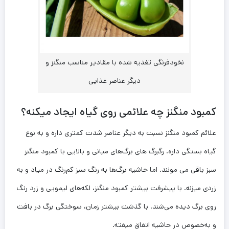
نخودفرنگی تغذیه شده با مقادیر مناسب منگنز و
دیگر عناصر غذایی
کمبود منگنز چه علائمی روی گیاه ایجاد می­کنه؟
علائم کمبود منگنز نسبت به دیگر عناصر شدت کمتری داره و به نوع
گیاه بستگی داره. رگبرگ‌ های برگ‌های میانی و بالایی با کمبود منگنز
سبز باقی می‌ مونند. اما حاشیه برگ‌ها به رنگ سبز کم‌رنگ در میاد و به
زردی می­زنه. با پیشرفت بیش­تر کمبود منگنز، لکه‌های لیمویی و زرد رنگ
روی برگ دیده می‌شند. با گذشت بیش­تر زمان، سوختگی­ برگ در بافت‌
و به‌خصوص در حاشیه‌ اتفاق میفته.