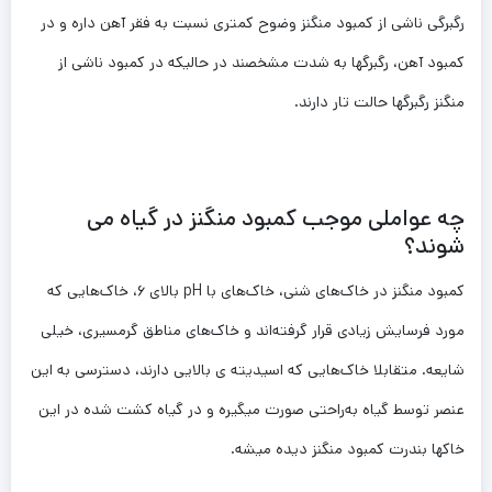
رگبرگی ناشی از کمبود منگنز وضوح کمتری نسبت به فقر آهن داره و در
کمبود آهن، رگبرگ­ها به شدت مشخصند در حالی­که در کمبود ناشی از
منگنز رگبرگ­ها حالت تار دارند.
چه عواملی موجب کمبود منگنز در گیاه می
شوند؟
کمبود منگنز در خاک‌های شنی، خاک‌های با pH بالای ۶، خاک‌هایی که
مورد فرسایش زیادی قرار گرفته‌اند و خاک‌های مناطق گرمسیری، خیلی
شایعه. متقابلا خاک‌‌هایی که اسیدیته ­ی بالایی دارند، دسترسی به این
عنصر توسط گیاه به‌راحتی صورت می­گیره و در گیاه کشت شده در این
خاک­ها بندرت کمبود منگنز دیده میشه.