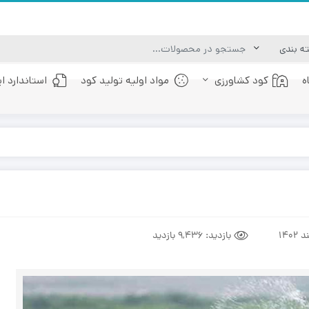
ه
کود کشاورزی
مواد اولیه تولید کود
استاندارد ا
کود عصاره جلبک دریایی
کود فولویک اسید
بازدید:
9,436 بازدید