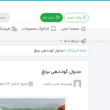
وارد شوید
ثبت نام
صفحه اصلی
کاتالوگ محصولات
فروشگا
ارتباط با ما
کود هیومیک اسید
خانه
»
وبلاگ
»
جدول کوددهی برنج
جدول کوددهی برنج
نویسنده: مدیر سایت
تاریخ انتشار:
16 اسفند 1402