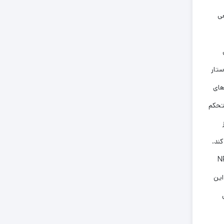
عی
تار
های
تحکم
ند.
NP
این