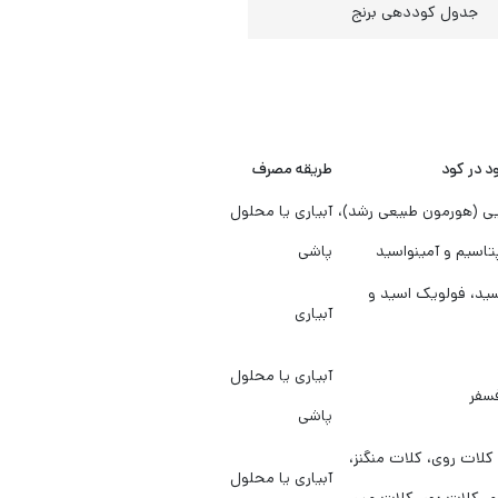
جدول کوددهی برنج
د در کود
طریقه مصرف
ی (هورمون طبیعی رشد)،
آبیاری یا محلول
پتاسیم و آمینواسید
پاشی
ید، فولویک اسید و
آبیاری
آبیاری یا محلول
سفر
پاشی
کلات روی، کلات منگنز،
آبیاری یا محلول