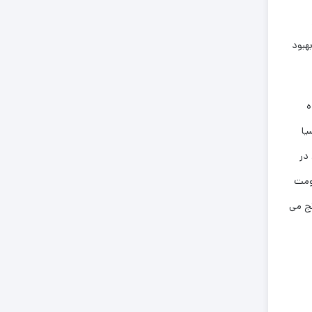
هبود
ه
نج آسیا
 pH خاک نقش مهمی در
مقاومت
نج می