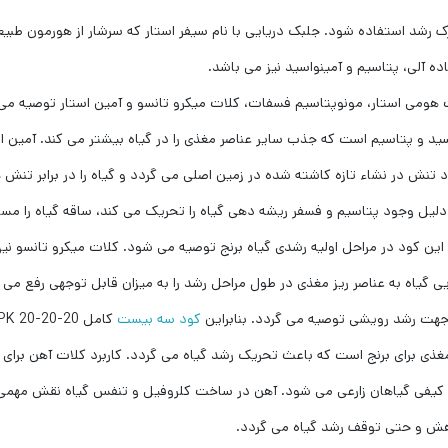
ک رشد استفاده شود. جلبک دریایی با نام سیفر استار که سرشار از هورمون طبی
ه آلی، پتاسیم و آمینواسید نیز می باشد.
ات هومی استار، مونوپتاسیم فسفات، کلات میکرو تانسو و آمین استار توصیه می
 و پتاسیم است که جذب سایر عناصر مغذی را در گیاه بیشتر می کند. آمین اس
د تنش در نشاء تازه کاشته شده در زمین اصلی می گردد و گیاه را در برابر تنش 
دلیل وجود پتاسیم و فسفر ریشه دهی گیاه را تحریک می کند، ساقه گیاه را مس
این کود در مراحل اولیه رشدی گیاه برنج توصیه می شود. کلات میکرو تانسو نیز
ی گیاه به عناصر ریز مغذی در طول مراحل رشد را به میزان قابل توجهی رفع می ک
ا جهت رشد رویشی توصیه می گردد. بنابراین
کود سه بیست
کامل K 20-20-20
غذی برای برنج است که باعث تحریک رشد گیاه می گردد. کاربرد کلات آهن برای 
د کیفی گیاهان زارعی می شود. آهن در ساخت کلروفیل و تنفس گیاه نقش مهمی
اهش و حتی توقف رشد گیاه می گردد.