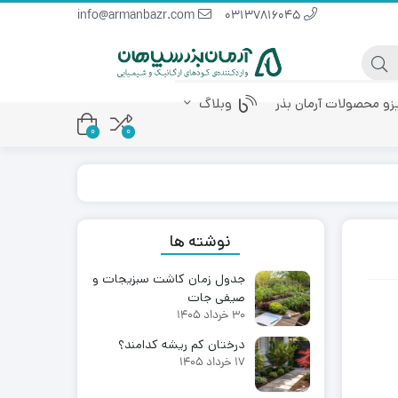
info@armanbazr.com
03137816045
یزو محصولات آرمان بذر
وبلاگ
0
0
 پودری
کود آمینو اسید
کود مرغی مایع
نوشته ها
جدول زمان کاشت سبزیجات و
صیفی جات
30 خرداد 1405
درختان کم ریشه کدامند؟
17 خرداد 1405