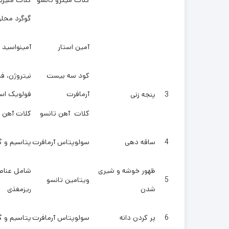
کلات میکرو تانسو
کلات منیزی
گوگرد محلو
آمین استار
آمینواسید 
کود سه بیست
نیتروژن، فس
آرمافرت
فولویک اس
3
پنجه زنی
کلات آهن تانسو
کلات آهن
4
ساقه دهی
سولوپتاس آرمافرت
پتاسیم و گ
ظهور خوشه و شیری
شامل عناص
5
ویتامین تانسو
شدن
ریزمغذی
6
پر کردن دانه
سولوپتاس آرمافرت
پتاسیم و گ