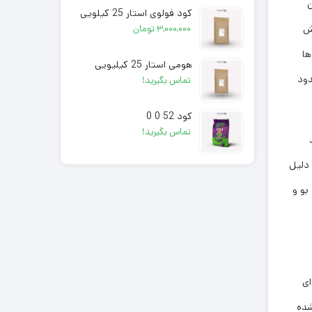
75 میلیون تن
کود فولوی استار 25 کیلویی
ابر شود، چالش
۳,۰۰۰,۰۰۰
تومان
ها
هومی استار 25 کیلیویی
و از مجموع کود مصرف شده در سطح جهان طی سال‌های 2016 و 2017، حدود
تماس بگیرید!
کود 52 0 0
تماس بگیرید!
 دلیل
بو و
ای
شده