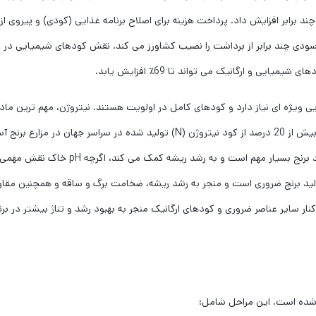
ند برابر افزایش داد. پرداخت هزینه برای اصلاح برنامه غذایی (کودی) و پیروی از
دی چند برابر از برداشت را نصیب کشاورز می کند. نقش کودهای شیمیایی در ب
ی ویژه ای نیاز دارد و کودهای کامل در اولویت هستند. نیتروژن، مهم ترین ماد
مغذی برای برنج است که باعث تحریک رشد گیاه می گردد. بیش از 20 درصد از کود نیتروژن (N) تولید شده در سراسر جهان در مزارع بر
استفاده می شود. کاربرد کودهای فسفر در مراحل اولیه رشد برنج بسیار مهم است و به رشد ریشه کمک می کند، اگرچه
برای گیاه دارد. پتاسیم (K) نیز برای تولید برنج ضروری است و منجر به رشد ریشه، ضخامت برگ و ساقه و همچنین 
نار سایر عناصر ضروری و کودهای ارگانیک منجر به بهبود رشد و تناژ بیشتر در بر