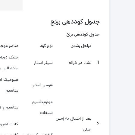
جدول کوددهی برنج
جدول کوددهی برنج
مراحل رشدی
نوع کود
عناصر موجو
جلبک دریای
1
نشاء در خزانه
سیفر استار
ماده آلی، 
هیومیک اس
هومی استار
پتاسیم
مونوپتاسیم
پتاسیم و ف
فسفات
بعد از انتقال به زمین
2
کلات آهن، 
اصلی