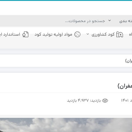
ه
کود کشاورزی
مواد اولیه تولید کود
استاندارد ا
کود عصاره جلبک دریایی
کود فولویک اسید
ان)
فران)
بازدید:
4,937 بازدید