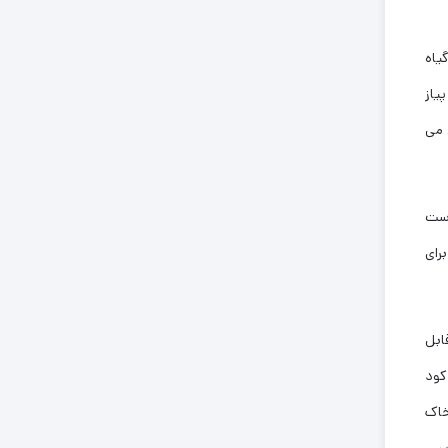
یاه
یاز
 می
است
رای
ابل
کود
خاک