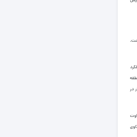
 پس
شت.
تحقیقات 40 تا 80 درصد از عملکرد
نطقه
ار در
اوت
کود گاوی