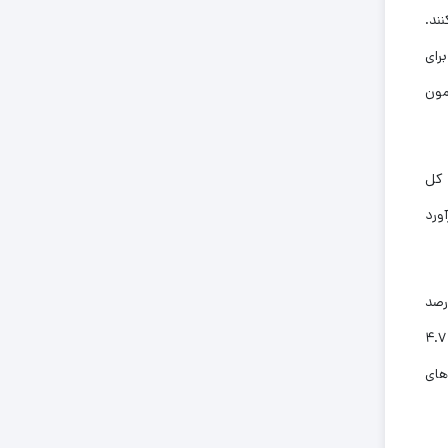
ند.
رای
است. یعنی کشورمون
 کل
 ايران ۵۰ هزار هكتار برآورد
ودی داشته است. روند رو به رشد در سطح زمین‌های زیربنایی از سال ۱۹۸۸-۲۰۰۱ با ۳,۹ درصد
افزایش در سطح زیر کشت با میانگین ۲۲.۴ درصد بهبود پیدا کرده است. میانگین تولید محصول زعفران به ازای هر هکتار در ایران مقدار ۴.۷
دهای