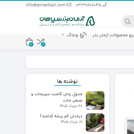
info@armanbazr.com
03137816045
یزو محصولات آرمان بذر
وبلاگ
0
0
 پودری
کود آمینو اسید
کود مرغی مایع
نوشته ها
جدول زمان کاشت سبزیجات و
صیفی جات
30 خرداد 1405
درختان کم ریشه کدامند؟
17 خرداد 1405