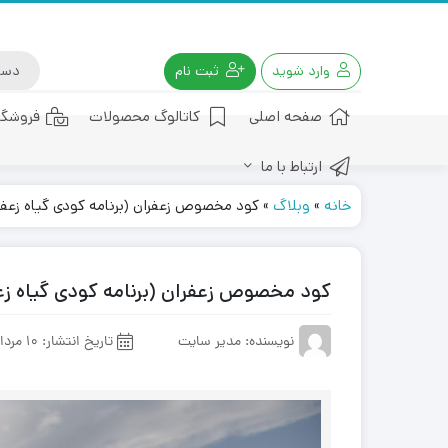
وارد شوید
ثبت نام
صفحه اصلی
کاتالوگ محصولات
فروشگا
ارتباط با ما
کود هیومیک اسید
خانه
»
وبلاگ
»
کود مخصوص زعفران (برنامه کودی گیاه زعفر
کود مخصوص زعفران (برنامه کودی گیاه زع
نویسنده: مدیر سایت
تاریخ انتشار:
10 مرداد 1401