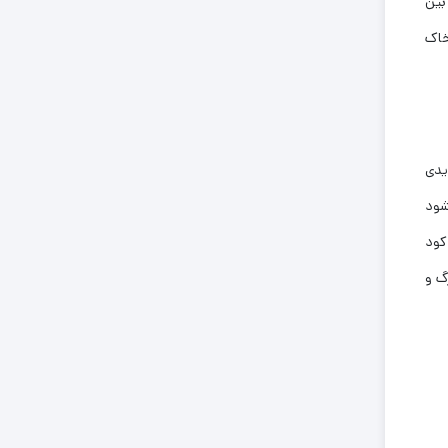
بین
خاک
یدی
شود
کود
گ و