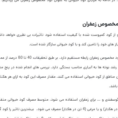
در ادامه به مزایای کود حیوانی به عنوان کود مخصوص زعفران می پردازیم.
 مخصوص زعفران
 و از کود کمپوست شده با کیفیت استفاده شود تاثیرات بی نظیری خواهد دا
یاز های خود را تامین کند و با کود حیوانی سازگار شده است.
رشد و باردهی زعفران با کوددهی مناسب و استفاده از کود مخصوص زعفران رابطه مستقیم دارد. بر طبق 
و 1 تا 10 درصد از عملکرد و رشد بوته ها به آبیاری مناسب بستگی دارد. بررسی های انجام شده در پنج م
اری بیانگر این است که حدودا 19 درصد این مناطق از کود حیوانی استفاده می کنند. مقدار مصرف این کود به ازای هر هکت
، گوسفندی و … برای زعفران استفاده می شود. متوسط مصرف کود حیوانی متف
است. مثلا کود گاوی (12 تن در هکتار) گوسفندی (8 تن در هکتار) و یا مرغی (4 تن در هکتار) مصرف می شود. بیشترین تاثیر را 