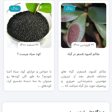
بلاگ
بلاگ
31 فروردین 1400
22 اسفند 1400
علائم کمبود فسفر در گیاه
کود سیاه چیست ؟
علائم کمبود فسفردر گیاه های
با خواص و مزایای کود سیاه آشنا
مختلف فسفر بعد از نیتروژن
شویم؟ به طور کلی کودها رو
مهمترین عنصرغذایی ضروری و
میتوان به سه دسته تقسیم کرد:
پرمصرف مورد نیاز گیاه می­باشد که ...
کودهای ...