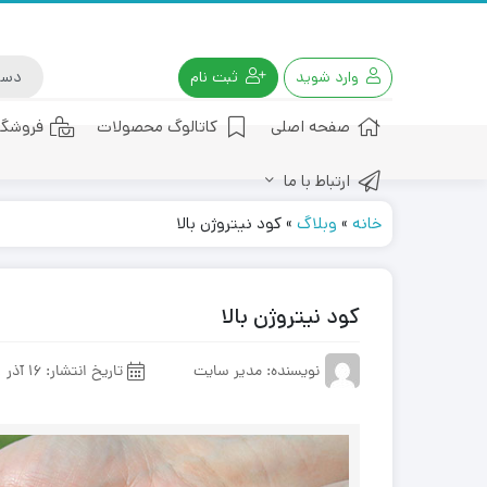
وارد شوید
ثبت نام
صفحه اصلی
کاتالوگ محصولات
فروشگا
ارتباط با ما
کود هیومیک اسید
خانه
»
وبلاگ
»
کود نیتروژن بالا
کود نیتروژن بالا
نویسنده: مدیر سایت
تاریخ انتشار:
16 آذر 1401