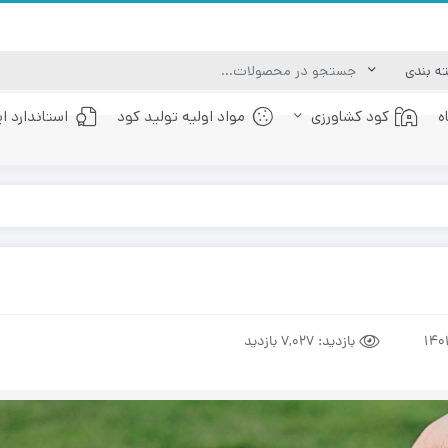
ه
کود کشاورزی
مواد اولیه تولید کود
استاندارد ا
کود عصاره جلبک دریایی
کود فولویک اسید
بازدید:
7,027 بازدید