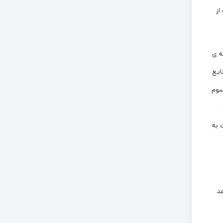
از
صه ی
ایع
د و دو سوم
 به
عد