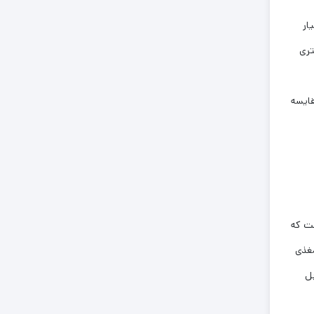
ار
تری
قایسه
است که
مغذی
د. آرمافرت 100 درصد قابل