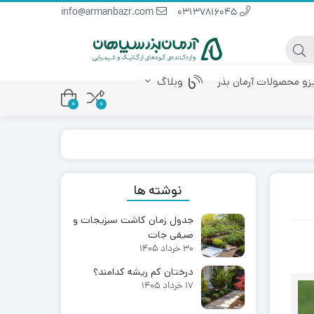
info@armanbazr.com
03137816045
یزو محصولات آرمان بذر
وبلاگ
0
0
 پودری
کود آمینو اسید
کود مرغی مایع
نوشته ها
جدول زمان کاشت سبزیجات و
صیفی جات
30 خرداد 1405
درختان کم ریشه کدامند؟
17 خرداد 1405