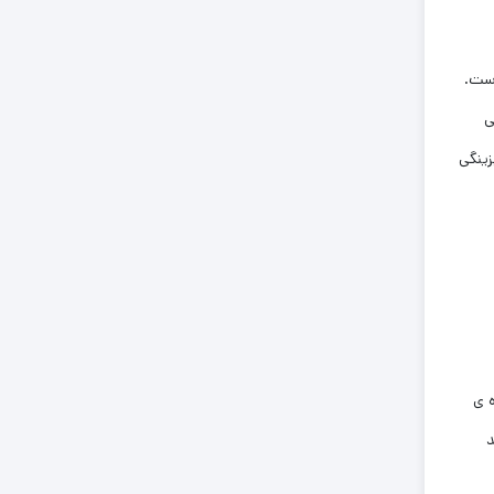
است.
ی
زینگی
ه ی
د