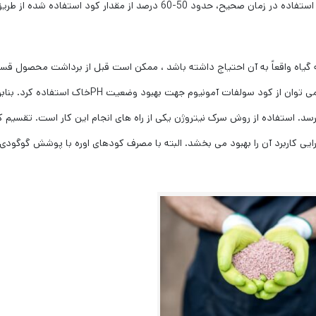
هدررفت می باشد. تحقیقات نشان داده که در صورت عدم استفاده در زمان صحیح، حدود 50-60 درصد از مقدار کود استفاده شده از ط
آنکه گیاه واقعاً به آن احتیاج داشته باشد ، ممکن است قبل از برداشت محصول ق
قابل توجهی از ازت از بین برود. همچنین در شرایط قلیایی می توان از کود سولفات آمونیوم جهت بهبود وضعیت PHخاک است
سد. استفاده از روش سرک نیتروژن یکی از راه های انجام این کار است. تقسیم کا
یی کاربرد آن را بهبود می بخشد. البته با مصرف کودهای اوره با پوشش گوگودی 