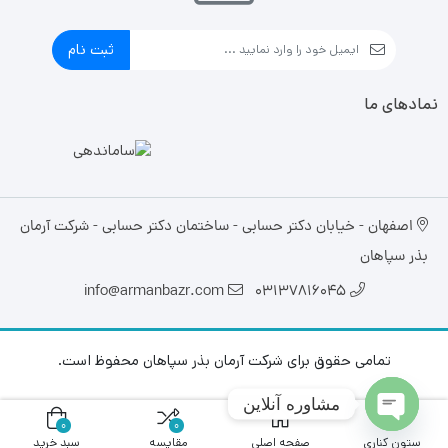
ثبت نام
نمادهای ما
اصفهان - خیابان دکتر حسابی - ساختمان دکتر حسابی - شرکت آرمان
بذر سپاهان
info@armanbazr.com
03137816045
تمامی حقوق برای شرکت آرمان بذر سپاهان محفوظ است.
مشاوره آنلاین
0
0
Open chaty
ستون کناری
صفحه اصلی
مقایسه
سبد خرید