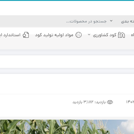
ه
کود کشاورزی
مواد اولیه تولید کود
استاندارد ا
کود عصاره جلبک دریایی
کود فولویک اسید
بازدید:
3,182 بازدید