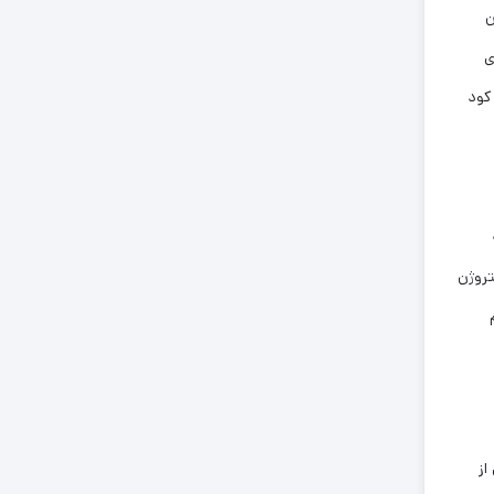
ن
ی
رعه داده شود. کود
ه
ان نیتروژن
م
از