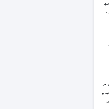
نوز
‌ها
ی
اه بین 6 تا 7.5 است. خاک ‌های غنی
رد و
ذر