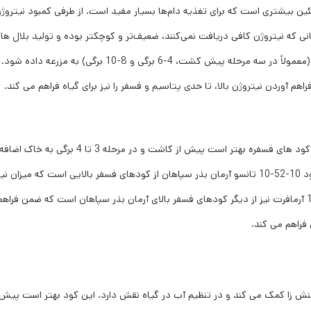
وتئین بیشتری است که برای تغذیه دام‌ها بسیار مفید است. از طرفی کمبود نیتروژ
که نیتروژن کافی دریافت نمی‌کنند، ضعیف‌تر و کوچکتر بوده و تولید بلال‌ ها
کمتری دارند. توصیه می ‌شود که نیتروژن در چندین مرحله (معمولاً در سه مرحله پیش کشت، 4-6 برگی و 8-10 برگی) به مز
فسفر برای توسعه ریشه‌ و افزایش تولید بلال‌ ضروری است. کود های فسفره بهتر است پیش از کاشت و در مرحله 3 تا 4 برگی به خاک اضاف
شوند تا به خوبی در دسترس ریشه‌ های جوان قرار گیرند. کود 10-52-10 تانسو آرمان بذر سپاهان از کودهای فسفر بالایی است که میز
و پتاسیم را نیز تا حد مناسبی فراهم می کند. کود 00-61-12 آرمافرت نیز از دیگر کودهای فسفر بالای آرمان بذر سپاهان است که ضمن فراه
 فراهم می کند.
 تنش‌ زا کمک می ‌کند و در تنظیم آب در گیاه نقش دارد. این کود بهتر است پیش 