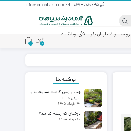
info@armanbazr.com
03137816045
یزو محصولات آرمان بذر
وبلاگ
0
0
 پودری
کود آمینو اسید
کود مرغی مایع
نوشته ها
جدول زمان کاشت سبزیجات و
صیفی جات
30 خرداد 1405
درختان کم ریشه کدامند؟
17 خرداد 1405