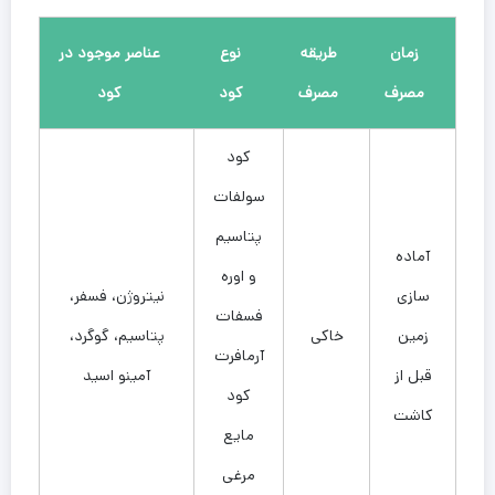
زمان
طریقه
نوع
عناصر موجود در
مصرف
مصرف
کود
کود
کود
سولفات
پتاسیم
آماده
و اوره
سازی
نیتروژن، فسفر،
فسفات
زمین
خاکی
پتاسیم، گوگرد،
آرمافرت
قبل از
آمینو اسید
کود
کاشت
مایع
مرغی