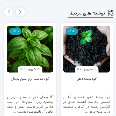
نوشته های مرتبط
بلاگ
بلاگ
16 شهریور 1402
15 شهریور 1404
کود ریشه دهی
کود مناسب برای سبزی ریحان
کود ریشه دهی همانطور که از
ریحان یکی از محبوب‌ترین و
اسمش پیداست اهمیت زیادی در
پرمصرف‌ترین سبزی‌ها در سبد
افزایش ریشه در گیاهان مختلف
غذایی ایرانی‌هاست. عطر و طعم
دارد. ریشه ی هر ...
خاص آن باعث شده همیشه ...