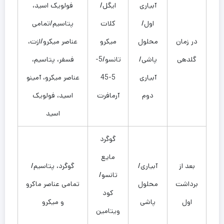
آبیاری
ایگل/
فولویک اسید،
اول/
کلات
پتاسیم/تمامی
در زمان
محلول
میکرو
عناصر میکرو/ازت،
گلدهی
پاشی/
تانسو/5-
فسفر، پتاسیم،
آبیاری
5-45
عناصر میکرو، آمینو
دوم
آرمافرت
اسید، فولویک
اسید
گوگرد
مایع
بعد از
آبیاری/
گوگرد، پتاسیم/
تانسو/
برداشت
محلول
تمامی عناصر ماکرو
کود
اول
پاشی
و میکرو
ویتامین