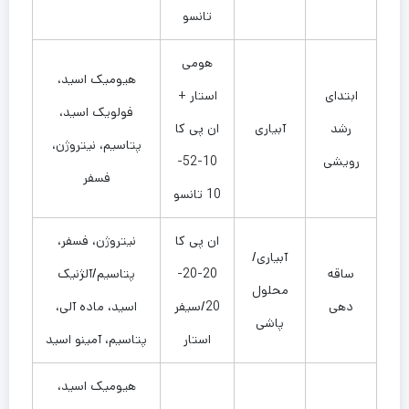
تانسو
هومی
هیومیک اسید،
ابتدای
استار +
فولویک اسید،
رشد
آبیاری
ان پی کا
پتاسیم، نیتروژن،
رویشی
10-52-
فسفر
10 تانسو
ان پی کا
نیتروژن، فسفر،
آبیاری/
ساقه
20-20-
پتاسیم/آلژنیک
محلول
دهی
20/سیفر
اسید، ماده آلی،
پاشی
استار
پتاسیم، آمینو اسید
هیومیک اسید،