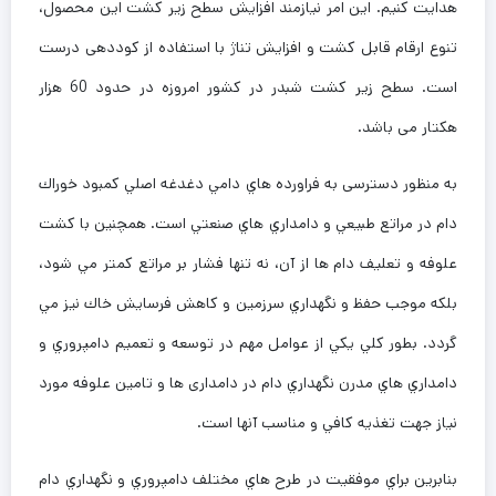
هدایت کنیم. این امر نیازمند افزایش سطح زیر کشت این محصول،
تنوع ارقام قابل کشت و افزایش تناژ با استفاده از کوددهی درست
است. سطح زیر کشت شبدر در کشور امروزه در حدود 60 هزار
هکتار می باشد.
به منظور دسترسی به فراورده هاي دامي دغدغه اصلي كمبود خوراك
دام در مراتع طبيعي و دامداري هاي صنعتي است. همچنین با كشت
علوفه و تعليف دام ها از آن، نه تنها فشار بر مراتع كمتر مي شود،
بلكه موجب حفظ و نگهداري سرزمين و كاهش فرسايش خاك نيز مي
گردد. بطور كلي يكي از عوامل مهم در توسعه و تعميم دامپروري و
دامداري هاي مدرن نگهداري دام در دامداری ها و تامين علوفه مورد
نياز جهت تغذيه كافي و مناسب آنها است.
بنابرین براي موفقيت در طرح هاي مختلف دامپروري و نگهداري دام