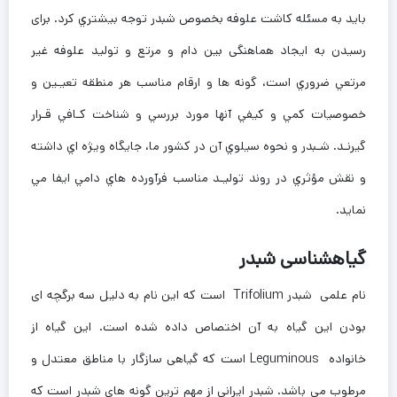
بايد به مسئله کاشت علوفه بخصوص شبدر توجه بيشتري کرد. برای
رسیدن به ایجاد هماهنگی بین دام و مرتع و توليد علوفه غير
مرتعي ضروري است، گونه ها و ارقام مناسب هر منطقه تعيـين و
خصوصيات كمي و كيفي آنها مورد بررسي و شناخت كـافي قـرار
گيرنـد. شـبدر و نحوه سيلوي آن در كشور ما، جايگاه ويژه اي داشته
و نقش مؤثري در روند توليـد مناسب فرآورده هاي دامي ايفا مي
نمايد.
گیاهشناسی شبدر
نام علمی شبدر Trifolium است که این نام به دلیل سه برگچه ای
بودن این گیاه به آن اختصاص داده شده است. این گیاه از
خانواده Leguminous است که گیاهی سازگار با مناطق معتدل و
مرطوب می باشد. شبدر ایرانی از مهم ترین گونه های شبدر است که