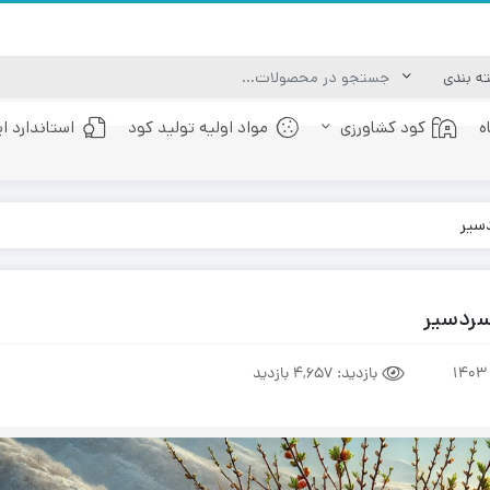
ه
کود کشاورزی
مواد اولیه تولید کود
استاندارد ا
کود عصاره جلبک دریایی
کود فولویک اسید
سیر
سردسیر
بازدید:
4,657 بازدید