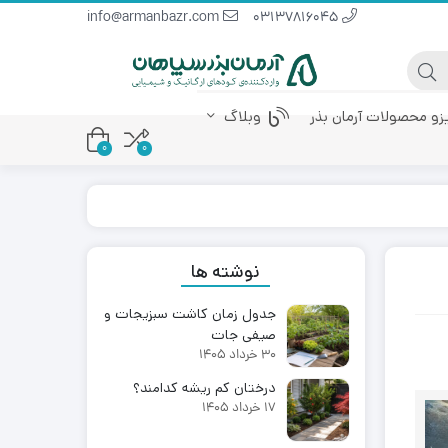
info@armanbazr.com
03137816045
یزو محصولات آرمان بذر
وبلاگ
0
0
 پودری
کود آمینو اسید
کود مرغی مایع
نوشته ها
جدول زمان کاشت سبزیجات و
صیفی جات
30 خرداد 1405
درختان کم ریشه کدامند؟
17 خرداد 1405