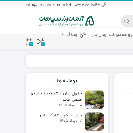
info@armanbazr.com
03137816045
یزو محصولات آرمان بذر
وبلاگ
0
0
 پودری
کود آمینو اسید
کود مرغی مایع
نوشته ها
جدول زمان کاشت سبزیجات و
صیفی جات
30 خرداد 1405
درختان کم ریشه کدامند؟
17 خرداد 1405