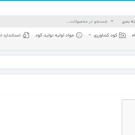
ه
کود کشاورزی
مواد اولیه تولید کود
استاندارد ا
کود عصاره جلبک دریایی
کود فولویک اسید