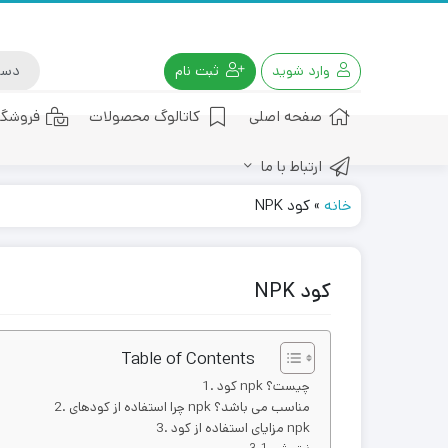
وارد شوید
ثبت نام
صفحه اصلی
کاتالوگ محصولات
فروشگا
ارتباط با ما
کود هیومیک اسید
خانه
»
کود NPK
کود NPK
Table of Contents
کود npk چیست؟
چرا استفاده از کودهای npk مناسب می باشد؟
مزایای استفاده از کود npk