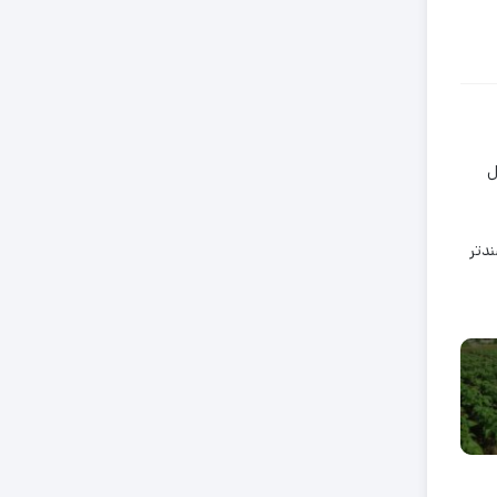
ل
ندتر