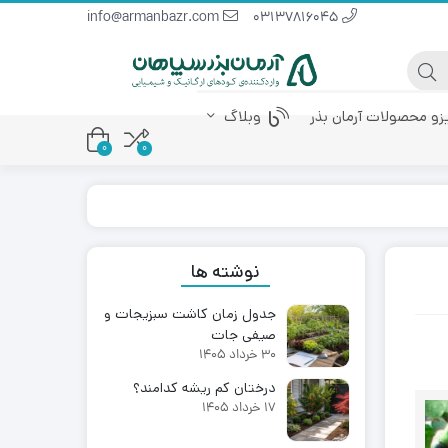
info@armanbazr.com
03137816045
یزو محصولات آرمان بذر
وبلاگ
0
0
 پودری
کود آمینو اسید
کود مرغی مایع
نوشته ها
جدول زمان کاشت سبزیجات و
صیفی جات
30 خرداد 1405
درختان کم ریشه کدامند؟
17 خرداد 1405