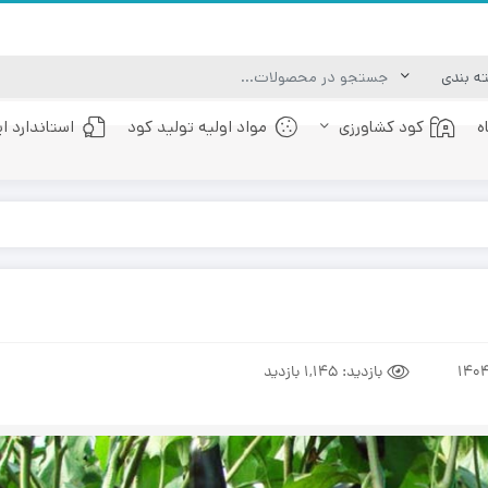
ه
کود کشاورزی
مواد اولیه تولید کود
استاندارد ا
کود عصاره جلبک دریایی
کود فولویک اسید
بازدید:
1,145 بازدید