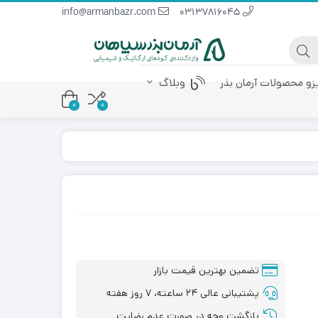
info@armanbazr.com
03137816045
یزو محصولات آرمان بذر
وبلاگ
0
0
 پودری
کود آمینو اسید
کود مرغی مایع
تضمین بهترین قیمت بازار
پشتیبانی عالی ۲۴ ساعته، ۷ روز هفته
بازگشت وجه در صورت عدم رضایت