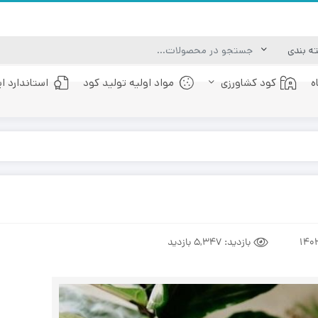
ه
کود کشاورزی
مواد اولیه تولید کود
استاندارد ا
کود عصاره جلبک دریایی
کود فولویک اسید
بازدید:
5,347 بازدید