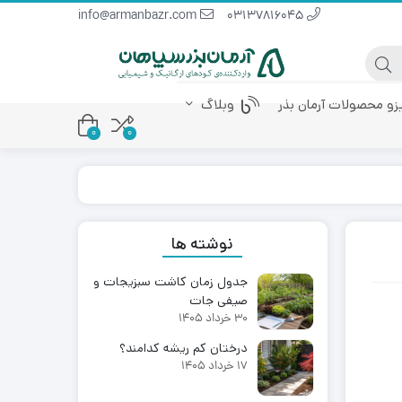
info@armanbazr.com
03137816045
یزو محصولات آرمان بذر
وبلاگ
0
0
 پودری
کود آمینو اسید
کود مرغی مایع
نوشته ها
جدول زمان کاشت سبزیجات و
صیفی جات
30 خرداد 1405
درختان کم ریشه کدامند؟
17 خرداد 1405