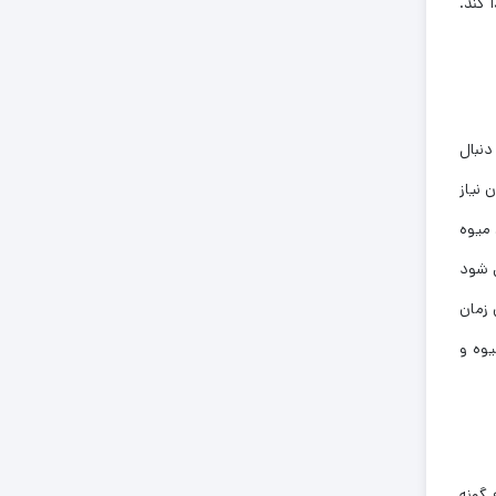
کند.
دنبال
 نیاز
 میوه
 شود
 زمان
یوه و
 گونه