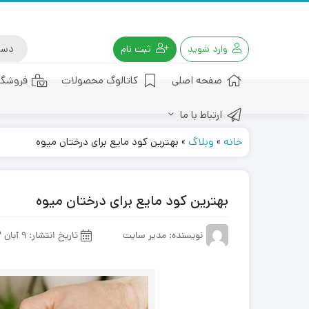
وارد شوید
ثبت نام
صفحه اصلی
کاتالوگ محصولات
فروشگا
ارتباط با ما
کود هیومیک اسید
خانه
»
وبلاگ
»
بهترین کود مایع برای درختان میوه
بهترین کود مایع برای درختان میوه
نویسنده: مدیر سایت
تاریخ انتشار:
9 آبان 1402