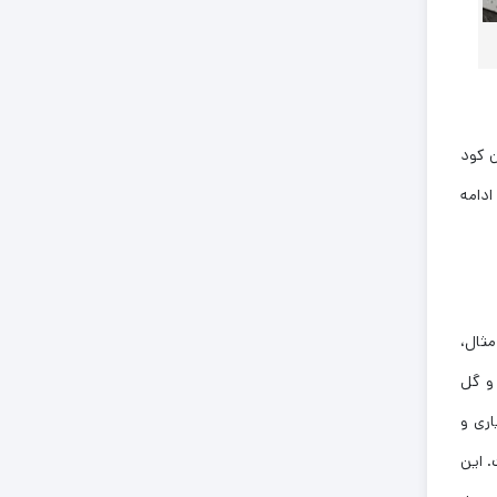
ن کود
ادامه
مثال،
و گل
اری و
. این