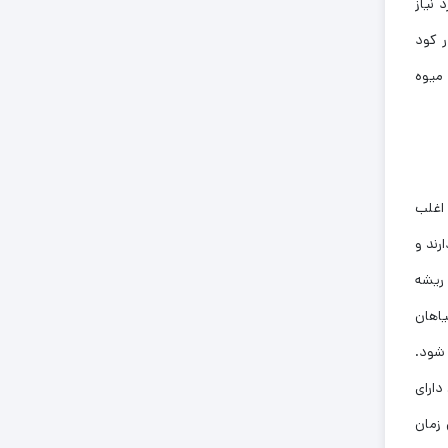
 نیاز
 کود
 میوه
 اغلب
نصر درگیر هستند. در خاک های قلیایی که Ph بالایی دارند و
 ریشه
یاهان
 شود.
 دارای
زمان