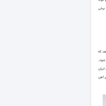
 برخی
هد که
شود.
ایران
 آهن